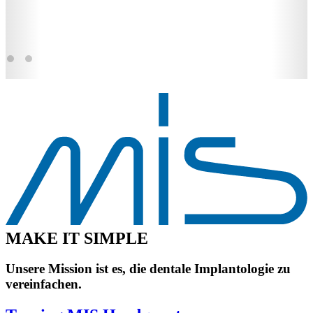
M
A
K
E
I
T
S
I
M
P
L
E
Unsere Mission ist es, die dentale Implantologie zu
vereinfachen.