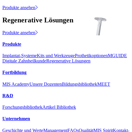
Produkte ansehen
Regenerative Lösungen
Produkte ansehen
Produkte
Implantat-Systeme
Kits und Werkzeuge
Prothetikoptionen
MGUIDE
Digitale Zahnheilkunde
Regenerative Lösungen
Fortbildung
MIS Academy
Unsere Dozenten
Bildungsbibliothek
MEET
R&D
Forschungsbibliothek
Artikel Bibliothek
Unternehmen
Geschichte und Werte
Management
FAQs
Qualität
MIS Spirit
Kontakt-