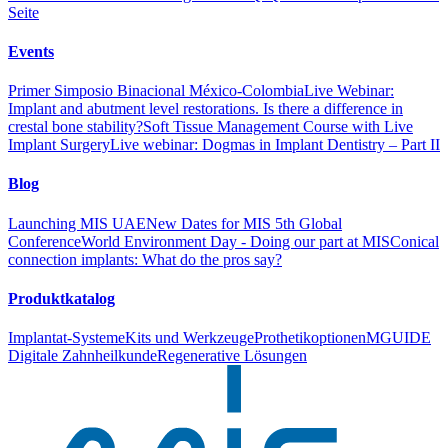
Seite
Events
Primer Simposio Binacional México-Colombia
Live Webinar:
Implant and abutment level restorations. Is there a difference in
crestal bone stability?
Soft Tissue Management Course with Live
Implant Surgery
Live webinar: Dogmas in Implant Dentistry – Part II
Blog
Launching MIS UAE
New Dates for MIS 5th Global
Conference
World Environment Day - Doing our part at MIS
Conical
connection implants: What do the pros say?
Produktkatalog
Implantat-Systeme
Kits und Werkzeuge
Prothetikoptionen
MGUIDE
Digitale Zahnheilkunde
Regenerative Lösungen