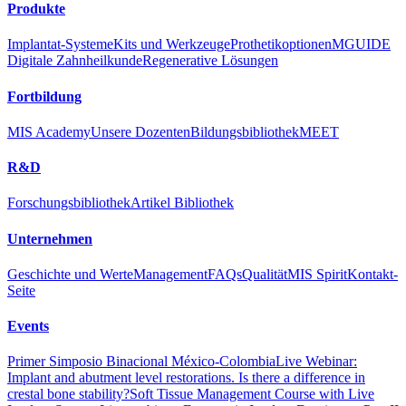
Produkte
Implantat-Systeme
Kits und Werkzeuge
Prothetikoptionen
MGUIDE
Soft Tissue Management Course with Live Implant Surgery
Digitale Zahnheilkunde
Regenerative Lösungen
Fortbildung
MIS Academy
Unsere Dozenten
Bildungsbibliothek
MEET
360° Implantology - Marrakech 2022
R&D
Forschungsbibliothek
Artikel Bibliothek
Unternehmen
Geschichte und Werte
Management
FAQs
Qualität
MIS Spirit
Kontakt-
Seite
Events
Primer Simposio Binacional México-Colombia
Live Webinar:
Implant and abutment level restorations. Is there a difference in
crestal bone stability?
Soft Tissue Management Course with Live