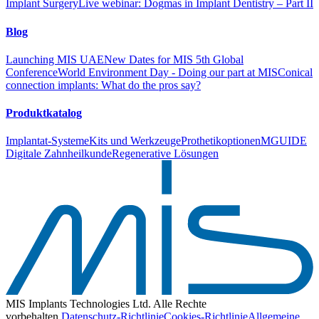
Implant Surgery
Live webinar: Dogmas in Implant Dentistry – Part II
Blog
Launching MIS UAE
New Dates for MIS 5th Global
Conference
World Environment Day - Doing our part at MIS
Conical
connection implants: What do the pros say?
Produktkatalog
Implantat-Systeme
Kits und Werkzeuge
Prothetikoptionen
MGUIDE
Digitale Zahnheilkunde
Regenerative Lösungen
MIS Implants Technologies Ltd. Alle Rechte
vorbehalten.
Datenschutz-Richtlinie
Cookies-Richtlinie
Allgemeine