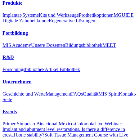
Produkte
Implantat-Systeme
Kits und Werkzeuge
Prothetikoptionen
MGUIDE
Soft Tissue Management Course with Live Implant Surgery
Digitale Zahnheilkunde
Regenerative Lösungen
Fortbildung
MIS Academy
Unsere Dozenten
Bildungsbibliothek
MEET
360° Implantology - Marrakech 2022
R&D
Forschungsbibliothek
Artikel Bibliothek
Unternehmen
Geschichte und Werte
Management
FAQs
Qualität
MIS Spirit
Kontakt-
Seite
Events
Primer Simposio Binacional México-Colombia
Live Webinar:
Implant and abutment level restorations. Is there a difference in
crestal bone stability?
Soft Tissue Management Course with Live