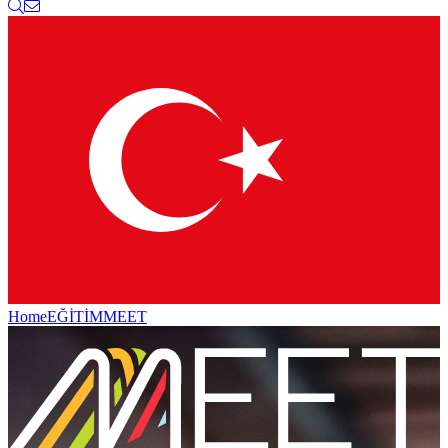
Home
EĞİTİM
MEET