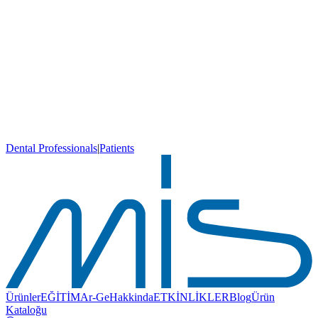
Dental Professionals
|
Patients
Ürünler
EĞİTİM
Ar-Ge
Hakkinda
ETKİNLİKLER
Blog
Ürün
Kataloğu