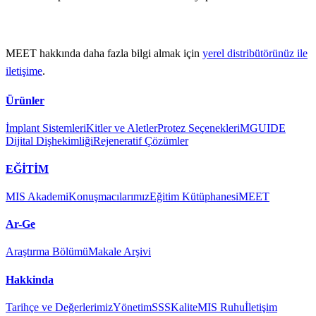
MEET hakkında daha fazla bilgi almak için
yerel distribütörünüz ile
iletişime
.
Ürünler
İmplant Sistemleri
Kitler ve Aletler
Protez Seçenekleri
MGUIDE
Dijital Dişhekimliği
Rejeneratif Çözümler
EĞİTİM
MIS Akademi
Konuşmacılarımız
Eğitim Kütüphanesi
MEET
Ar-Ge
Araştırma Bölümü
Makale Arşivi
Hakkinda
Tarihçe ve Değerlerimiz
Yönetim
SSS
Kalite
MIS Ruhu
İletişim