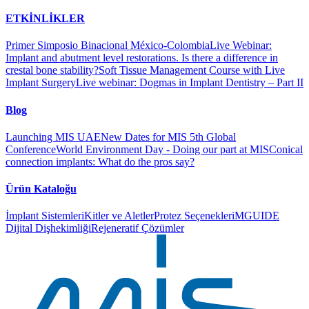
ETKİNLİKLER
Primer Simposio Binacional México-Colombia
Live Webinar:
Implant and abutment level restorations. Is there a difference in
crestal bone stability?
Soft Tissue Management Course with Live
Implant Surgery
Live webinar: Dogmas in Implant Dentistry – Part II
Blog
Launching MIS UAE
New Dates for MIS 5th Global
Conference
World Environment Day - Doing our part at MIS
Conical
connection implants: What do the pros say?
Ürün Kataloğu
İmplant Sistemleri
Kitler ve Aletler
Protez Seçenekleri
MGUIDE
Dijital Dişhekimliği
Rejeneratif Çözümler