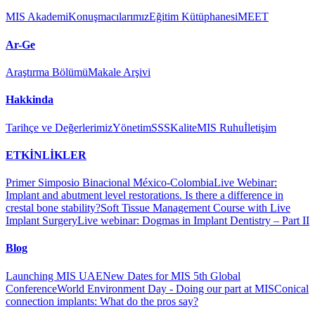
MIS Akademi
Konuşmacılarımız
Eğitim Kütüphanesi
MEET
Ar-Ge
Araştırma Bölümü
Makale Arşivi
Hakkinda
Tarihçe ve Değerlerimiz
Yönetim
SSS
Kalite
MIS Ruhu
İletişim
ETKİNLİKLER
Primer Simposio Binacional México-Colombia
Live Webinar:
Implant and abutment level restorations. Is there a difference in
crestal bone stability?
Soft Tissue Management Course with Live
Implant Surgery
Live webinar: Dogmas in Implant Dentistry – Part II
Blog
Launching MIS UAE
New Dates for MIS 5th Global
Conference
World Environment Day - Doing our part at MIS
Conical
connection implants: What do the pros say?