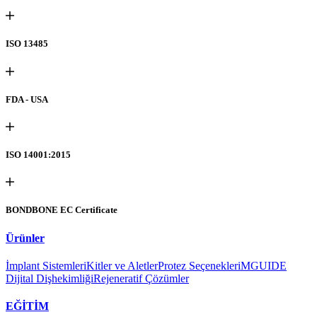
ISO 13485
FDA - USA
ISO 14001:2015
BONDBONE EC Certificate
Ürünler
İmplant Sistemleri
Kitler ve Aletler
Protez Seçenekleri
MGUIDE
Dijital Dişhekimliği
Rejeneratif Çözümler
EĞİTİM