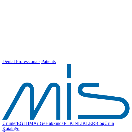
Dental Professionals
|
Patients
Ürünler
EĞİTİM
Ar-Ge
Hakkinda
ETKİNLİKLER
Blog
Ürün
Kataloğu