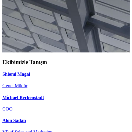
Ekibimizle Tanışın
Shlomi Magal
Genel Müdür
Michael Berkenstadt
COO
Alon Sadan
VP of Sales and Marketing