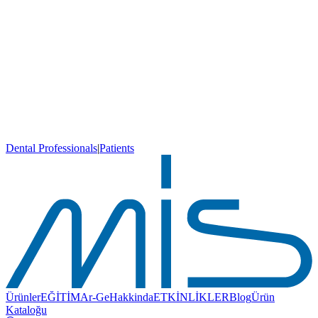
Dental Professionals
|
Patients
Ürünler
EĞİTİM
Ar-Ge
Hakkinda
ETKİNLİKLER
Blog
Ürün
Kataloğu