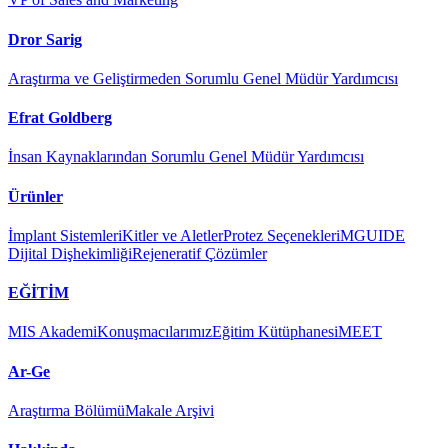
Dror Sarig
Araştırma ve Geliştirmeden Sorumlu Genel Müdür Yardımcısı
Efrat Goldberg
İnsan Kaynaklarından Sorumlu Genel Müdür Yardımcısı
Ürünler
İmplant Sistemleri
Kitler ve Aletler
Protez Seçenekleri
MGUIDE
Dijital Dişhekimliği
Rejeneratif Çözümler
EĞİTİM
MIS Akademi
Konuşmacılarımız
Eğitim Kütüphanesi
MEET
Ar-Ge
Araştırma Bölümü
Makale Arşivi