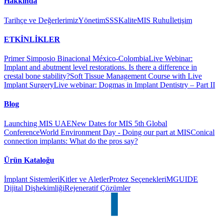
Hakkinda
Tarihçe ve Değerlerimiz
Yönetim
SSS
Kalite
MIS Ruhu
İletişim
ETKİNLİKLER
Primer Simposio Binacional México-Colombia
Live Webinar:
Implant and abutment level restorations. Is there a difference in
crestal bone stability?
Soft Tissue Management Course with Live
Implant Surgery
Live webinar: Dogmas in Implant Dentistry – Part II
Blog
Launching MIS UAE
New Dates for MIS 5th Global
Conference
World Environment Day - Doing our part at MIS
Conical
connection implants: What do the pros say?
Ürün Kataloğu
İmplant Sistemleri
Kitler ve Aletler
Protez Seçenekleri
MGUIDE
Dijital Dişhekimliği
Rejeneratif Çözümler